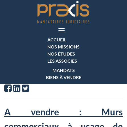
Toggle
navigation
ACCUEIL
NOS MISSIONS
NOS ÉTUDES
LES ASSOCIÉS
MANDATS
BIENS À VENDRE
A vendre : Murs
commerciaux à usage de